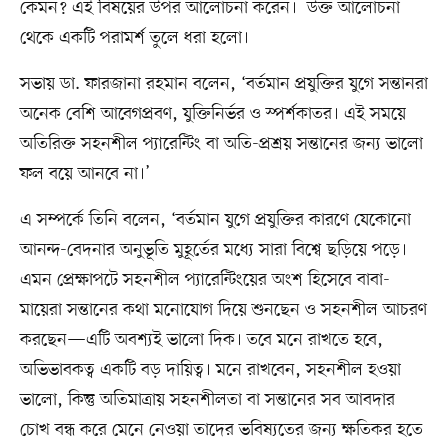
কেমন? এই বিষয়ের উপর আলোচনা করেন। উক্ত আলোচনা
থেকে একটি পরামর্শ তুলে ধরা হলো।
সভায় ডা. ফারজানা রহমান বলেন, ‘বর্তমান প্রযুক্তির যুগে সন্তানরা
অনেক বেশি আবেগপ্রবণ, যুক্তিনির্ভর ও স্পর্শকাতর। এই সময়ে
অতিরিক্ত সহনশীল প্যারেন্টিং বা অতি-প্রশ্রয় সন্তানের জন্য ভালো
ফল বয়ে আনবে না।’
এ সম্পর্কে তিনি বলেন, ‘বর্তমান যুগে প্রযুক্তির কারণে যেকোনো
আনন্দ-বেদনার অনুভূতি মুহূর্তের মধ্যে সারা বিশ্বে ছড়িয়ে পড়ে।
এমন প্রেক্ষাপটে সহনশীল প্যারেন্টিংয়ের অংশ হিসেবে বাবা-
মায়েরা সন্তানের কথা মনোযোগ দিয়ে শুনছেন ও সহনশীল আচরণ
করছেন—এটি অবশ্যই ভালো দিক। তবে মনে রাখতে হবে,
অভিভাবকত্ব একটি বড় দায়িত্ব। মনে রাখবেন, সহনশীল হওয়া
ভালো, কিন্তু অতিমাত্রায় সহনশীলতা বা সন্তানের সব আবদার
চোখ বন্ধ করে মেনে নেওয়া তাদের ভবিষ্যতের জন্য ক্ষতিকর হতে