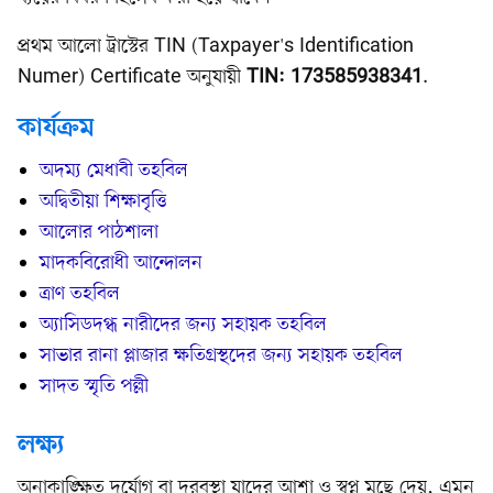
প্রথম আলো ট্রাস্টের TIN (Taxpayer's Identification
Numer) Certificate অনুযায়ী
.
TIN: 173585938341
কার্যক্রম
অদম্য মেধাবী তহবিল
অদ্বিতীয়া শিক্ষাবৃত্তি
আলোর পাঠশালা
মাদকবিরোধী আন্দোলন
ত্রাণ তহবিল
অ্যাসিডদগ্ধ নারীদের জন্য সহায়ক তহবিল
সাভার রানা প্লাজার ক্ষতিগ্রস্থদের জন্য সহায়ক তহবিল
সাদত স্মৃতি পল্লী
লক্ষ্য
অনাকাঙ্ক্ষিত দুর্যোগ বা দুরবস্থা যাদের আশা ও স্বপ্ন মুছে দেয়, এমন