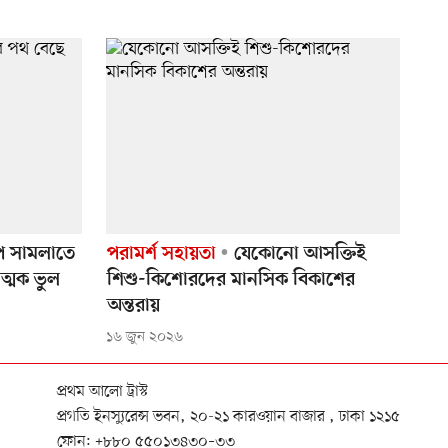
প সামলাতে
পরামর্শ সহায়তা
যেকোনো আসক্তিই
ত্মক ভুল
শিশু-কিশোরদের মানসিক বিকাশের
অন্তরায়
১৬ জুন ২০২৬
প্রথম আলো ট্রাস্ট
প্রগতি ইনস্যুরেন্স ভবন, ২০-২১ কারওয়ান বাজার , ঢাকা ১২১৫
ফোন:
+৮৮০ ৫৫০১৩৪৩০–৩৩