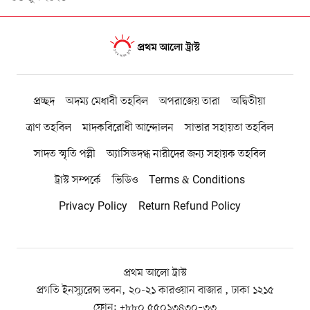
প্রচ্ছদ
অদম্য মেধাবী তহবিল
অপরাজেয় তারা
অদ্বিতীয়া
ত্রাণ তহবিল
মাদকবিরোধী আন্দোলন
সাভার সহায়তা তহবিল
সাদত স্মৃতি পল্লী
অ্যাসিডদগ্ধ নারীদের জন্য সহায়ক তহবিল
ট্রাস্ট সম্পর্কে
ভিডিও
Terms & Conditions
Privacy Policy
Return Refund Policy
প্রথম আলো ট্রাস্ট
প্রগতি ইনস্যুরেন্স ভবন, ২০-২১ কারওয়ান বাজার , ঢাকা ১২১৫
ফোন:
+৮৮০ ৫৫০১৩৪৩০–৩৩