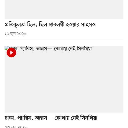
প্রতিকূলতা ছিল, ছিল স্বাবলম্বী হওয়ার সাহসও
১০ জুন ২০২৬
ঢাকা, প্যারিস, আল্পস— কোথায় নেই সিনথিয়া
০৩ জুন ২০২৬