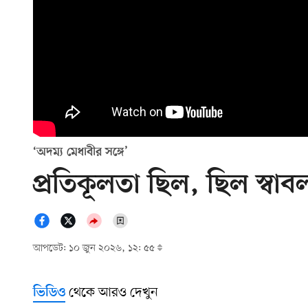
‘অদম্য মেধাবীর সঙ্গে’
প্রতিকূলতা ছিল, ছিল স্বাব
আপডেট: ১০ জুন ২০২৬, ১২: ৫৫
থেকে আরও দেখুন
ভিডিও