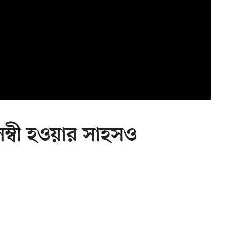
লম্বী হওয়ার সাহসও