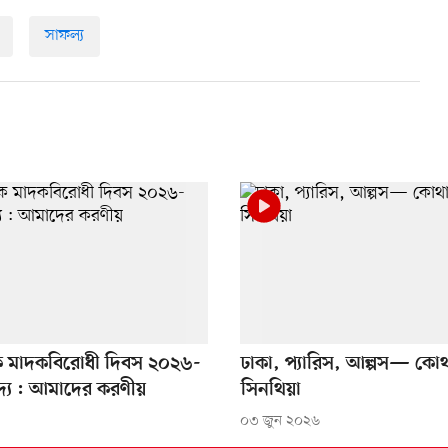
সাফল্য
িক মাদকবিরোধী দিবস ২০২৬-
ঢাকা, প্যারিস, আল্পস— কো
দ্য : আমাদের করণীয়
সিনথিয়া
০৩ জুন ২০২৬