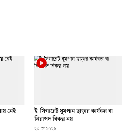
থায় নেই
ই-সিগারেট ধূমপান ছাড়ার কার্যকর বা
নিরাপদ বিকল্প নয়
২০ মে ২০২৬