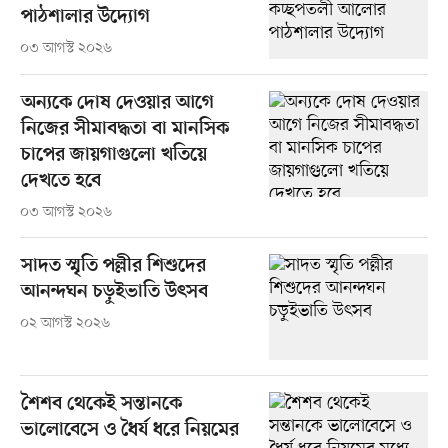
পাঠশালার উদ্যোগ
০৩ আগস্ট ২০২৬
অন্যকে দোষ দেওয়ার আগে
নিজের সীমাবদ্ধতা বা মানসিক
চাপের জায়গাগুলো খতিয়ে
দেখতে হবে
০৩ আগস্ট ২০২৬
সাদত স্মৃতি পল্লীর শিশুদের
আনন্দঘন চড়ুইভাতি উৎসব
০২ আগস্ট ২০২৬
শৈশব থেকেই সন্তানকে
ভালোবেসে ও ধৈর্য ধরে নিয়মের