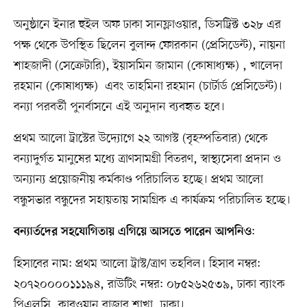
অনুষ্ঠানে ইনার হুইল অফ ঢাকা সানফ্লাওয়ার, ডিসট্রিক্ট ৩২৮ এর
পক্ষ থেকে উপস্থিত ছিলেন বুলান্দ ফোরকান (প্রেসিডেন্ট), নায়না
শাহজাদী (সেক্রেটারি), ইয়াসমিন জামান (কোষাধ্যক্ষ) , খালেদা
রহমান (কোষাধ্যক্ষ) এবং তাহমিনা রহমান (চার্টার্ড প্রেসিডেন্ট)।
বন্যা পরবর্তী পুনর্বাসনে এই অনুদান ব্যবহৃত হবে।
প্রথম আলো ট্রাস্টের উদ্যোগে ২২ আগস্ট (বৃহস্পতিবার) থেকে
বন্যাদুর্গত মানুষের মধ্যে ত্রাণসামগ্রী বিতরণ, স্বাস্থ্যসেবা প্রদান ও
অন্যান্য প্রয়োজনীয় কর্মকাণ্ড পরিচালিত হচ্ছে। প্রথম আলো
বন্ধুসভার বন্ধুদের সহায়তায় সামগ্রিক এ কার্যক্রম পরিচালিত হচ্ছে।
:
বন্যার্তদের সহযোগিতায় এগিয়ে আসতে পারেন আপনিও
হিসাবের নাম: প্রথম আলো ট্রাস্ট/ত্রাণ তহবিল। হিসাব নম্বর:
২০৭২০০০০১১১৯৪, রাউটিং নম্বর: ০৮৫২৬২৫৩৯, ঢাকা ব্যাংক
পিএলসি, কারওয়ান বাজার শাখা, ঢাকা।