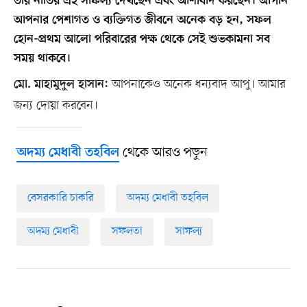
তার নাতির এই সাফল্য দেখছেন এবং আশীর্বাদ করছেন। আপনি
আপনার পেশাগত ও ব্যক্তিগত জীবনে অনেক বড় হন, সফল
হোন-প্রথম আলো পরিবারের পক্ষ থেকে সেই শুভকামনা সব
সময় থাকবে।
আপনাকেও অনেক ধন্যবাদ আপু। আমার
মো. মাহামুদুল হাসান:
জন্য দোয়া করবেন।
থেকে আরও পড়ুন
অদম্য মেধাবী তহবিল
বেসরকারি চাকরি
অদম্য মেধাবী তহবিল
অদম্য মেধাবী
সফলতা
সাফল্য