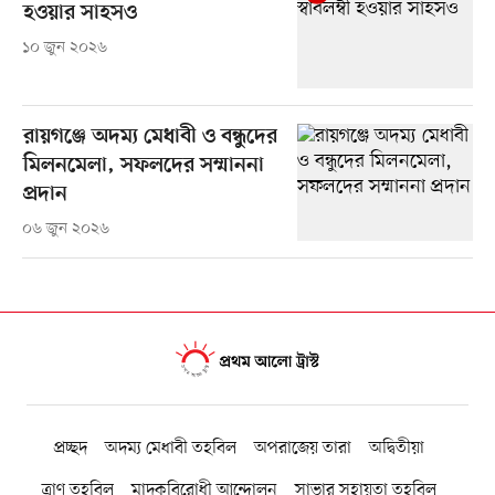
হওয়ার সাহসও
১০ জুন ২০২৬
রায়গঞ্জে অদম্য মেধাবী ও বন্ধুদের
মিলনমেলা, সফলদের সম্মাননা
প্রদান
০৬ জুন ২০২৬
প্রচ্ছদ
অদম্য মেধাবী তহবিল
অপরাজেয় তারা
অদ্বিতীয়া
ত্রাণ তহবিল
মাদকবিরোধী আন্দোলন
সাভার সহায়তা তহবিল