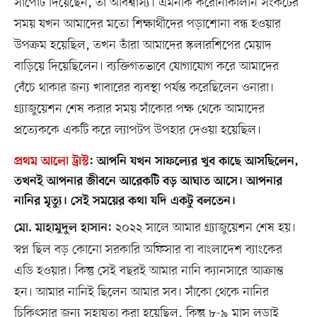
সাপোর্ট দিয়েছেন, তা অবিশ্বাস্য। এমনকি করোনাকালীন সংকটের
সময় যখন আমাদের মতো শিক্ষার্থীদের পড়াশোনা বন্ধ হওয়ার
উপক্রম হয়েছিল, তখন তাঁরা আমাদের স্কলারশিপের মেয়াদ
বাড়িয়ে দিয়েছিলেন। ব্যক্তিগতভাবে যোগাযোগ করে আমাদের
বেঁচে থাকার জন্য খাবারের ব্যবস্থা পর্যন্ত করেছিলেন ওনারা।
গ্র্যাজুয়েশন শেষ করার সময় সাঁকোর পক্ষ থেকে আমাদের
প্রত্যেককে একটি করে ল্যাপটপ উপহার দেওয়া হয়েছিল।
প্রথম আলো ট্রাস্ট
:
আপনি যখন সাফল্যের খুব কাছে আসছিলেন,
তখনই আপনার জীবনে আরেকটি বড় আঘাত আসে। আপনার
নানির মৃত্যু। সেই সময়ের কথা যদি একটু বলতেন।
২০২২ সালে আমার গ্র্যাজুয়েশন শেষ হয়।
মো. মাহামুদুল হাসান:
স্বপ্ন ছিল বড় কোনো সরকারি অফিসার বা বাংলাদেশ ব্যাংকের
এডি হওয়ার। কিন্তু সেই বছরই আমার নানি ক্যানসারে আক্রান্ত
হন। আমার নানিই ছিলেন আমার সব। সাঁকো থেকে নানির
চিকিৎসার জন্য সহায়তা করা হয়েছিল, কিন্তু ৮-৯ মাস লড়াই