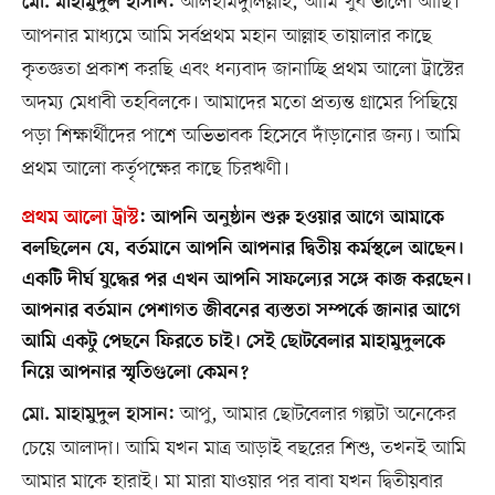
আলহামদুলিল্লাহ, আমি খুব ভালো আছি।
মো. মাহামুদুল হাসান:
আপনার মাধ্যমে আমি সর্বপ্রথম মহান আল্লাহ তায়ালার কাছে
কৃতজ্ঞতা প্রকাশ করছি এবং ধন্যবাদ জানাচ্ছি প্রথম আলো ট্রাস্টের
অদম্য মেধাবী তহবিলকে। আমাদের মতো প্রত্যন্ত গ্রামের পিছিয়ে
পড়া শিক্ষার্থীদের পাশে অভিভাবক হিসেবে দাঁড়ানোর জন্য। আমি
প্রথম আলো কর্তৃপক্ষের কাছে চিরঋণী।
প্রথম আলো ট্রাস্ট
:
আপনি অনুষ্ঠান শুরু হওয়ার আগে আমাকে
বলছিলেন যে, বর্তমানে আপনি আপনার দ্বিতীয় কর্মস্থলে আছেন।
একটি দীর্ঘ যুদ্ধের পর এখন আপনি সাফল্যের সঙ্গে কাজ করছেন।
আপনার বর্তমান পেশাগত জীবনের ব্যস্ততা সম্পর্কে জানার আগে
আমি একটু পেছনে ফিরতে চাই। সেই ছোটবেলার মাহামুদুলকে
নিয়ে আপনার স্মৃতিগুলো কেমন?
আপু, আমার ছোটবেলার গল্পটা অনেকের
মো. মাহামুদুল হাসান:
চেয়ে আলাদা। আমি যখন মাত্র আড়াই বছরের শিশু, তখনই আমি
আমার মাকে হারাই। মা মারা যাওয়ার পর বাবা যখন দ্বিতীয়বার