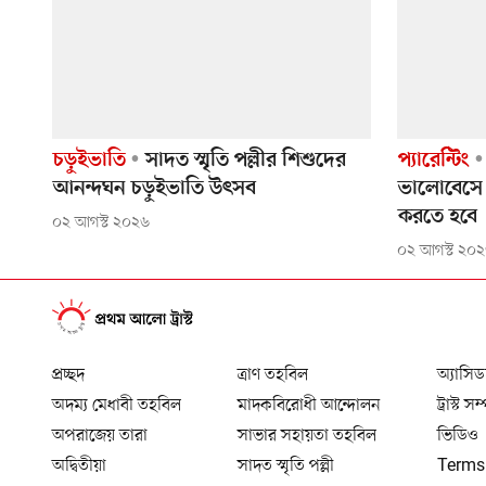
চড়ুইভাতি
সাদত স্মৃতি পল্লীর শিশুদের
প্যারেন্টিং
আনন্দঘন চড়ুইভাতি উৎসব
ভালোবেসে ও
করতে হবে
০২ আগস্ট ২০২৬
০২ আগস্ট ২০
প্রচ্ছদ
ত্রাণ তহবিল
অ্যাসিড
অদম্য মেধাবী তহবিল
মাদকবিরোধী আন্দোলন
ট্রাস্ট সম
অপরাজেয় তারা
সাভার সহায়তা তহবিল
ভিডিও
অদ্বিতীয়া
সাদত স্মৃতি পল্লী
Terms