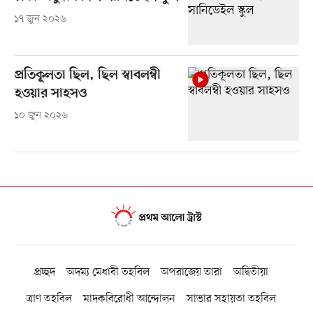
১৭ জুন ২০২৬
প্রতিকূলতা ছিল, ছিল স্বাবলম্বী
হওয়ার সাহসও
১০ জুন ২০২৬
প্রচ্ছদ
অদম্য মেধাবী তহবিল
অপরাজেয় তারা
অদ্বিতীয়া
ত্রাণ তহবিল
মাদকবিরোধী আন্দোলন
সাভার সহায়তা তহবিল