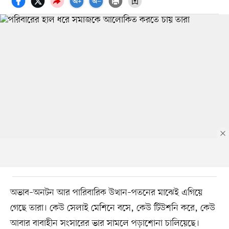
অভাব–অনটন আর পারিবারিক উত্থান–পতনের মাঝেই এগিয়ে
গেছে তারা। কেউ সেলাই মেশিনে বসে, কেউ টিউশনি করে, কেউ
আবার বাবাহীন সংসারের ভার সামলে পড়াশোনা চালিয়েছে।