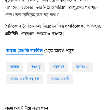
স্কুলের প্রধান শিক্ষক গোপাল চন্দ্র বিশ্বাস বলেন, ‘নন্দিতা
আমাদের অহংকার। তার নিষ্ঠা ও পরিশ্রম স্বপ্নপূরণের পথ খুলে
দেবে। তবে দারিদ্র্যই তার বড় বাধা।’
[প্রতিবেদন তৈরিতে তথ্য দিয়েছেন
,
ফরিদপুর
,
নিজস্ব প্রতিবেদক
,
গাইবান্ধা, নাটোর
ও
পঞ্চগড়]
প্রতিনিধি
থেকে আরও পড়ুন
অদম্য মেধাবী তহবিল
নাটোর
পঞ্চগড়
গাইবান্ধা
জিপিএ ৫
অদম্য মেধাবী তহবিল
অদম্য মেধাবী
অদম্য মেধাবী নিয়ে আরও পড়ুন