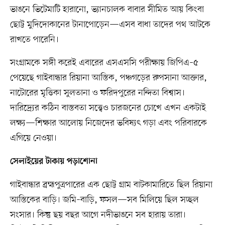
ভাঙনে ভিটেমাটি হারানো, ভ্যানচালক বাবার সীমিত আয় কিংবা
ছোট্ট মুদিদোকানের টানাপোড়েন—এসব বাধা তাদের পথ আটকে
রাখতে পারেনি।
সংগ্রামকে সঙ্গী করেই এবারের এসএসসি পরীক্ষায় জিপিএ–৫
পেয়েছে গাইবান্ধার রিয়ানা আস্তিক, পঞ্চগড়ের রুপসানা আক্তার,
নাটোরের মৃত্তিকা সুলতানা ও ফরিদপুরের নন্দিতা বিশ্বাস।
দারিদ্র্যের কঠিন বাস্তবতা সত্ত্বেও চারজনের চোখে এখন একটাই
লক্ষ্য—শিক্ষার আলোয় নিজেদের ভবিষ্যৎ গড়া এবং পরিবারকে
এগিয়ে নেওয়া।
সেলাইয়ের টাকায় পড়াশোনা
গাইবান্ধার ব্রহ্মপুত্রপারের এক ছোট্ট গ্রাম বাটকামারিতে ছিল রিয়ানা
আস্তিকের বাড়ি। জমি–বাড়ি, ফসল—সব মিলিয়ে ছিল সচ্ছল
সংসার। কিন্তু ছয় বছর আগে নদীভাঙনে সব হারায় তারা।