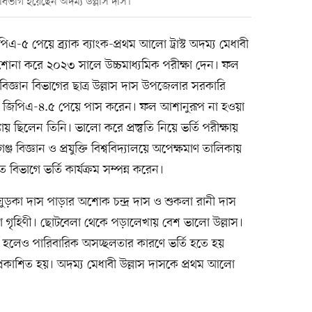
ণিত বিভাগ হয়েছেন অদম্য উল্লাস দাস।
৫ পেয়ে ব্র্যাক ব্যাংক-প্রথম আলো ট্রাস্ট অদম্য মেধাবী
পড়াশোনা করে ২০২৩ সালে উচ্চমাধ্যমিক পরীক্ষা দেন। ফল
িজ্ঞান বিভাগের ছাত্র উল্লাস দাস উপজেলার সরকারি
ে জিপিএ-৪.৫ পেয়ে পাস করেন। ফল আশানুরূপ না হওয়া
কায় ছিলেন তিনি। ভালো করে প্রস্তুতি নিয়ে ভর্তি পরীক্ষায়
্জ বিজ্ঞান ও প্রযুক্তি বিশ্ববিদ্যালয়ে অপেক্ষমাণ তালিকায়
িভাগে ভর্তি কার্যক্রম সম্পন্ন করেন।
ুড়কা দাস পাড়ার অশোক চন্দ্র দাস ও শুকলা রানী দাস
, মা গৃহিণী। ছোটবেলা থেকে পড়ালেখায় বেশ ভালো উল্লাস।
ণ হলেও পারিবারিক অসচ্ছলতার কারণে ভর্তি হতে হয়
্রকাশিত হয়। অদম্য মেধাবী উল্লাস দাসকে প্রথম আলো