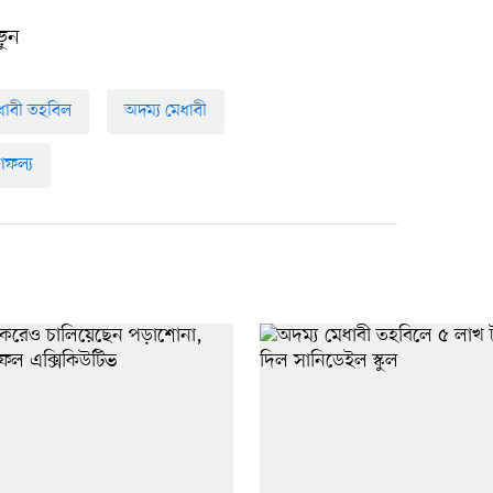
ুন
ধাবী তহবিল
অদম্য মেধাবী
াফল্য