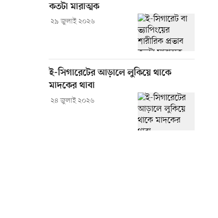
কতটা মারাত্মক
২৯ জুলাই ২০২৬
ই-সিগারেটের আড়ালে লুকিয়ে থাকে
মাদকের থাবা
২৪ জুলাই ২০২৬