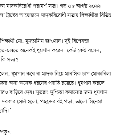
োজন মাদকবিরোধী পরামর্শ সভা। গত ০৮ আগস্ট ২০২২
লো ট্রাস্টের আয়োজনে মাদকবিরোধী সভায় শিক্ষার্থীরা বিভিন্ন
 শিক্ষার্থী মো. মুনতাসিম জাওয়াদ। দুই বিশেষজ্ঞ
 হাঁটতে-চলতে অনেকই ধূমপান করেন। কেউ কেউ বলেন,
 কি সত্য?
রে বলেন, ধূমপান করে বা মাদক নিয়ে মানসিক চাপ মোকাবিলা
োর জন্য অন্য অনেক ধরনের পদ্ধতি রয়েছে। ধূমপান করলে
া আরও বাড়িয়ে দেয়। সুতরাং দুশ্চিন্তা কমানোর জন্য ধূমপান
করা দরকার সেটা হলো, পছন্দের বই পড়া, ভালো সিনেমা
যাদি।’
পড়ুন