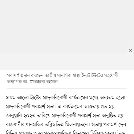
পরামর্শ প্রদান করছেন জাতীয় মানসিক স্বাস্থ্য ইনস্টিটিউটের সহযোগী
অধ্যাপক ডা. ফারজানা রহমান।
প্রথম আলো ট্রাস্টের মাদকবিরোধী কার্যক্রমের মধ্যে অন্যতম হলো
মাদকবিরোধী পরামর্শ সভা। এ কার্যক্রমের আওতায় গত ২১
জানুয়ারি ২০২৩ তারিখে মাদকবিরোধী পরামর্শ সভা অনুষ্ঠিত হয়
রাজধানীর ধানমন্ডির ডব্লিউভিএ মিলনায়তনে। সভায় পরামর্শ দেন
বিভিন্ন হাসপাতালের মনোরোগবিদ্যা বিভাগের চিকিৎসকেরা। উক্ত