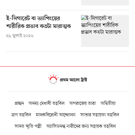
ই-সিগারেট বা ভ্যাপিংয়ের
শারীরিক প্রভাব কতটা মারাত্মক
২৯ জুলাই ২০২৬
প্রচ্ছদ
অদম্য মেধাবী তহবিল
অপরাজেয় তারা
অদ্বিতীয়া
ত্রাণ তহবিল
মাদকবিরোধী আন্দোলন
সাভার সহায়তা তহবিল
সাদত স্মৃতি পল্লী
অ্যাসিডদগ্ধ নারীদের জন্য সহায়ক তহবিল