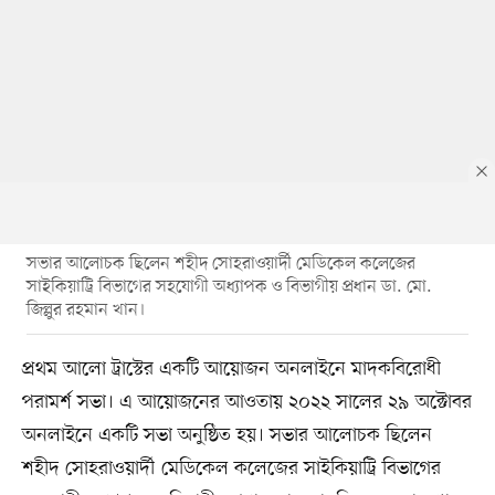
সভার আলোচক ছিলেন শহীদ সোহরাওয়ার্দী মেডিকেল কলেজের
সাইকিয়াট্রি বিভাগের সহযোগী অধ্যাপক ও বিভাগীয় প্রধান ডা. মো.
জিল্লুর রহমান খান।
প্রথম আলো ট্রাস্টের একটি আয়োজন অনলাইনে মাদকবিরোধী
পরামর্শ সভা। এ আয়োজনের আওতায় ২০২২ সালের ২৯ অক্টোবর
অনলাইনে একটি সভা অনুষ্ঠিত হয়। সভার আলোচক ছিলেন
শহীদ সোহরাওয়ার্দী মেডিকেল কলেজের সাইকিয়াট্রি বিভাগের