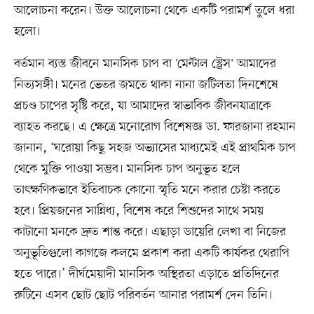
আলোচনা করেন। উক্ত আলোচনা থেকে একটি পরামর্শ তুলে ধরা
হলো।
বর্তমান ব্যস্ত জীবনে মানসিক চাপ বা 'মেন্টাল স্ট্রেস' আমাদের
নিত্যসঙ্গী। মনের ভেতর জমতে থাকা নানা জটিলতা দিনশেষে
প্রচণ্ড চাপের সৃষ্টি করে, যা আমাদের স্বাভাবিক জীবনযাত্রাকে
ব্যাহত করছে। এ ক্ষেত্রে মনোরোগ বিশেষজ্ঞ ডা. ফারজানা রহমান
জানান, ‘ঘরোয়া কিছু সহজ অভ্যাসের মাধ্যমেই এই প্রাথমিক চাপ
থেকে মুক্তি পাওয়া সম্ভব। মানসিক চাপ অনুভূত হলে
তাৎক্ষণিকভাবে ইতিবাচক কোনো স্মৃতি মনে করার চেষ্টা করতে
হবে। প্রিয়জনের সান্নিধ্য, বিশেষ করে শিশুদের সাথে সময়
কাটানো মনকে দ্রুত শান্ত করে। এছাড়া ডায়েরি লেখা বা নিজের
অনুভূতিগুলো কাগজে কলমে প্রকাশ করা একটি কার্যকর থেরাপি
হতে পারে।’ দীর্ঘমেয়াদী মানসিক অস্থিরতা এড়াতে প্রতিদিনের
রুটিনে এসব ছোট ছোট পরিবর্তন আনার পরামর্শ দেন তিনি।