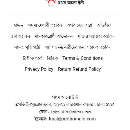
প্রচ্ছদ
অদম্য মেধাবী তহবিল
অপরাজেয় তারা
অদ্বিতীয়া
ত্রাণ তহবিল
মাদকবিরোধী আন্দোলন
সাভার সহায়তা তহবিল
সাদত স্মৃতি পল্লী
অ্যাসিডদগ্ধ নারীদের জন্য সহায়ক তহবিল
ট্রাস্ট সম্পর্কে
ভিডিও
Terms & Conditions
Privacy Policy
Return Refund Policy
প্রথম আলো ট্রাস্ট
প্রগতি ইনস্যুরেন্স ভবন, ২০-২১ কারওয়ান বাজার , ঢাকা ১২১৫
ফোন:
+৮৮০ ৫৫০১৩৪৩০–৩৩
ইমেইল:
trust@prothomalo.com