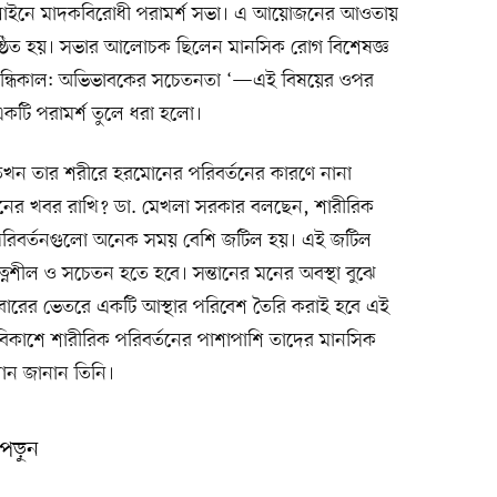
নলাইনে মাদকবিরোধী পরামর্শ সভা। এ আয়োজনের আওতায়
ষ্ঠিত হয়। সভার আলোচক ছিলেন মানসিক রোগ বিশেষজ্ঞ
ঃসন্ধিকাল: অভিভাবকের সচেতনতা ‘—এই বিষয়ের ওপর
টি পরামর্শ তুলে ধরা হলো।
 তখন তার শরীরে হরমোনের পরিবর্তনের কারণে নানা
 মনের খবর রাখি? ডা. মেখলা সরকার বলছেন, শারীরিক
পরিবর্তনগুলো অনেক সময় বেশি জটিল হয়। এই জটিল
নশীল ও সচেতন হতে হবে। সন্তানের মনের অবস্থা বুঝে
ারের ভেতরে একটি আস্থার পরিবেশ তৈরি করাই হবে এই
ক বিকাশে শারীরিক পরিবর্তনের পাশাপাশি তাদের মানসিক
হ্বান জানান তিনি।
পড়ুন