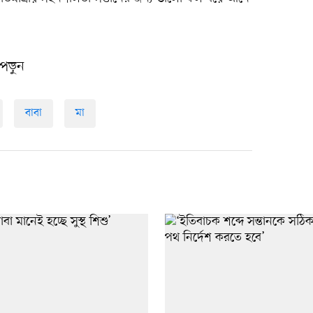
পড়ুন
বাবা
মা