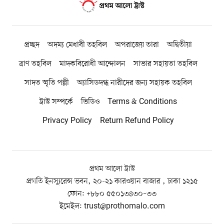
প্রচ্ছদ
অদম্য মেধাবী তহবিল
অপরাজেয় তারা
অদ্বিতীয়া
ত্রাণ তহবিল
মাদকবিরোধী আন্দোলন
সাভার সহায়তা তহবিল
সাদত স্মৃতি পল্লী
অ্যাসিডদগ্ধ নারীদের জন্য সহায়ক তহবিল
ট্রাস্ট সম্পর্কে
ভিডিও
Terms & Conditions
Privacy Policy
Return Refund Policy
প্রথম আলো ট্রাস্ট
প্রগতি ইনস্যুরেন্স ভবন, ২০-২১ কারওয়ান বাজার , ঢাকা ১২১৫
ফোন:
+৮৮০ ৫৫০১৩৪৩০–৩৩
ইমেইল:
trust@prothomalo.com