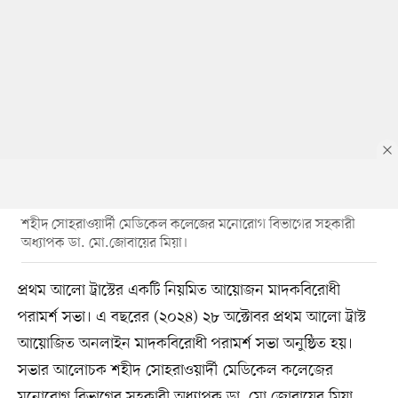
শহীদ সোহরাওয়ার্দী মেডিকেল কলেজের মনোরোগ বিভাগের সহকারী
অধ্যাপক ডা. মো.জোবায়ের মিয়া।
প্রথম আলো ট্রাস্টের একটি নিয়মিত আয়োজন মাদকবিরোধী
পরামর্শ সভা। এ বছরের (২০২৪) ২৮ অক্টোবর প্রথম আলো ট্রাস্ট
আয়োজিত অনলাইন মাদকবিরোধী পরামর্শ সভা অনুষ্ঠিত হয়।
সভার আলোচক শহীদ সোহরাওয়ার্দী মেডিকেল কলেজের
মনোরোগ বিভাগের সহকারী অধ্যাপক ডা. মো.জোবায়ের মিয়া