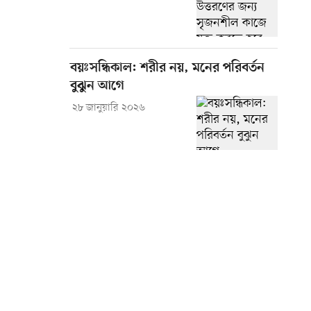
বয়ঃসন্ধিকাল: শরীর নয়, মনের পরিবর্তন
বুঝুন আগে
২৮ জানুয়ারি ২০২৬