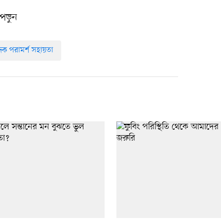
পড়ুন
দক পরামর্শ সহায়তা