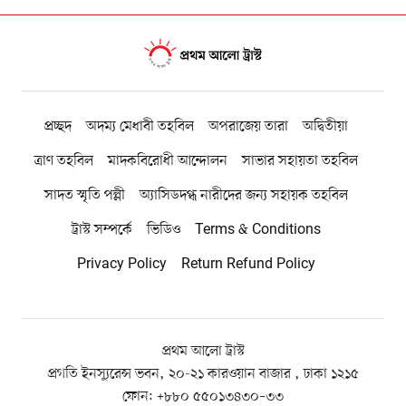
প্রচ্ছদ
অদম্য মেধাবী তহবিল
অপরাজেয় তারা
অদ্বিতীয়া
ত্রাণ তহবিল
মাদকবিরোধী আন্দোলন
সাভার সহায়তা তহবিল
সাদত স্মৃতি পল্লী
অ্যাসিডদগ্ধ নারীদের জন্য সহায়ক তহবিল
ট্রাস্ট সম্পর্কে
ভিডিও
Terms & Conditions
Privacy Policy
Return Refund Policy
প্রথম আলো ট্রাস্ট
প্রগতি ইনস্যুরেন্স ভবন, ২০-২১ কারওয়ান বাজার , ঢাকা ১২১৫
ফোন:
+৮৮০ ৫৫০১৩৪৩০–৩৩