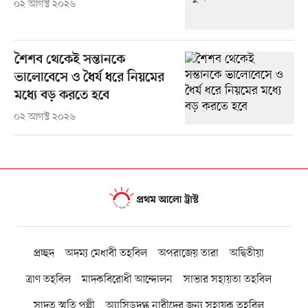
০২ আগস্ট ২০২৬
শৈশব থেকেই সন্তানকে
ভালোবেসে ও ধৈর্য ধরে নিয়মের
মধ্যে বড় করতে হবে
০২ আগস্ট ২০২৬
প্রচ্ছদ
অদম্য মেধাবী তহবিল
অপরাজেয় তারা
অদ্বিতীয়া
ত্রাণ তহবিল
মাদকবিরোধী আন্দোলন
সাভার সহায়তা তহবিল
সাদত স্মৃতি পল্লী
অ্যাসিডদগ্ধ নারীদের জন্য সহায়ক তহবিল