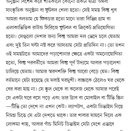
অনুষ্ঠান বিশেষ করে শীতকালে কোনো একটা যাত্রা অথবা
সাংস্কৃতিক অনুষ্ঠান বা ফুটবল খেলা হতো। সেই সময় কিন্তু খুব
আমরা বলতাম যে ফিকচার হতো মানে তারা বিভিন্ন গ্রাম বা
এলাকাভিত্তিক রাউন্ড সিরিজে ফুটবল বা ক্রিকেট প্রতিযোগিতা
হতো। সেগুলো দেখার জন্য কিন্তু আমরা দল ভেদে চলে যেতাম
এবং দুই তিন ঘন্টা নষ্ট করে আসতাম সেটা প্রতিদিন না। তো তখন
ওই সময়টাতে আমাদের পড়াশোনার ক্ষেত্রে একটা অমনোযোগিতা
হতো, কিন্তু পরবর্তীতে আমরা কিন্তু পূর্ণ উদ্যমে আবার পড়ালেখা
চালিয়ে যেতাম। আমার স্মরণশক্তি কিন্তু আরো বেড়ে যেত। কিন্তু
বর্তমানে যেটা হয়েছে যে সবাই ঘরমুখী। বাচ্চাকে ঠেলেও ঘর থেকে
বের করা যায় না। সে স্কুল থেকে বা কলেজ থেকে আসার পরেই
সে একটা ঘরে বসে পড়ে এবং তার ট্যাব বা মোবাইল বা টিভি স্ক্রিন
—টিভি তো দেখে না এখন কেউ। ল্যাপটপ, একটা ডিভাইস নিয়ে
নিমগ্ন চিত্তে সে এটা দেখতে থাকে। তার খাবার সামনে দিলে এক
লোকমা খায়, আবার পাঁচ মিনিট ডিভাইস সেটা দেখে এভাবে