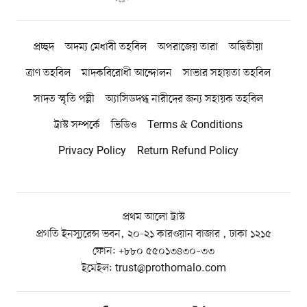
প্রচ্ছদ
অদম্য মেধাবী তহবিল
অপরাজেয় তারা
অদ্বিতীয়া
ত্রাণ তহবিল
মাদকবিরোধী আন্দোলন
সাভার সহায়তা তহবিল
সাদত স্মৃতি পল্লী
অ্যাসিডদগ্ধ নারীদের জন্য সহায়ক তহবিল
ট্রাস্ট সম্পর্কে
ভিডিও
Terms & Conditions
Privacy Policy
Return Refund Policy
প্রথম আলো ট্রাস্ট
প্রগতি ইনস্যুরেন্স ভবন, ২০-২১ কারওয়ান বাজার , ঢাকা ১২১৫
ফোন:
+৮৮০ ৫৫০১৩৪৩০–৩৩
ইমেইল:
trust@prothomalo.com