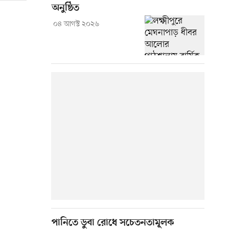
অনুষ্ঠিত
০৪ আগস্ট ২০২৬
পানিতে ডুবা রোধে সচেতনতামূলক