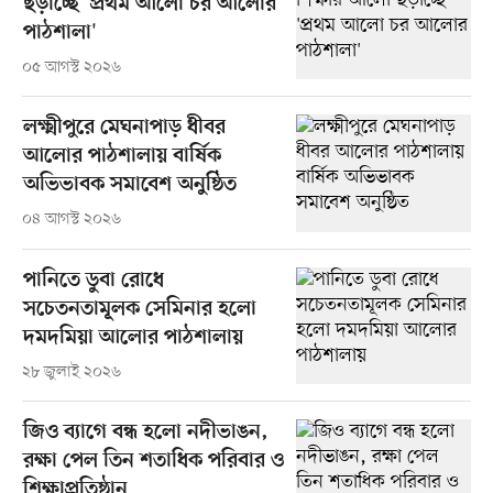
ছড়াচ্ছে 'প্রথম আলো চর আলোর
পাঠশালা'
০৫ আগস্ট ২০২৬
লক্ষ্মীপুরে মেঘনাপাড় ধীবর
আলোর পাঠশালায় বার্ষিক
অভিভাবক সমাবেশ অনুষ্ঠিত
০৪ আগস্ট ২০২৬
পানিতে ডুবা রোধে
সচেতনতামূলক সেমিনার হলো
দমদমিয়া আলোর পাঠশালায়
২৮ জুলাই ২০২৬
জিও ব্যাগে বন্ধ হলো নদীভাঙন,
রক্ষা পেল তিন শতাধিক পরিবার ও
শিক্ষাপ্রতিষ্ঠান