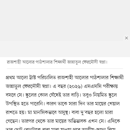
রাজশাহী আলোর পাঠশালার শিক্ষার্থী জান্নাতুল ফেরদৌসী স্বপ্না।
প্রথম আলো ট্রাস্ট পরিচালিত রাজশাহী আলোর পাঠশালার শিক্ষার্থী
জান্নাতুল ফেরদৌসী স্বপ্না। এ বছর (২০২৬) এসএসসি পরীক্ষায়
বসবে সে। স্কুলের কোল ঘেঁষেই তার বাড়ি। তবুও নিয়মিত স্কুলে
উপস্থিত হতে পারেনি। কারণ তাকে সারা দিন তার মায়ের খেয়াল
রাখতে হয়। মা মানসিকভাবে অসুস্থ। বাবা দু'বছর হলো মারা
গেছেন। তারপর থেকে তার মায়ের অভিভাবক এখন সে। এদিকে
তার ছোট বোনটাকে বাবা মারা যাওয়া পরে আত্মীয়-স্বজন বিয়ে