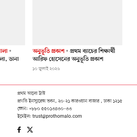
ালা
অনুভূতি প্রকাশ
প্রথম ব্যাচের শিক্ষার্থী
আলো, ডানা
আরিফ হোসেনের অনুভূতি প্রকাশ
১০ জুলাই ২০২৬
প্রথম আলো ট্রাস্ট
প্রগতি ইনস্যুরেন্স ভবন, ২০-২১ কারওয়ান বাজার , ঢাকা ১২১৫
ফোন:
+৮৮০ ৫৫০১৩৪৩০–৩৩
ইমেইল:
trust@prothomalo.com