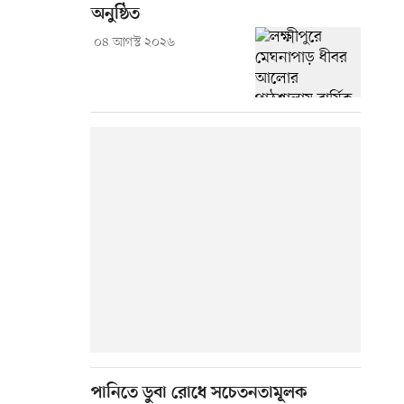
অনুষ্ঠিত
০৪ আগস্ট ২০২৬
পানিতে ডুবা রোধে সচেতনতামূলক