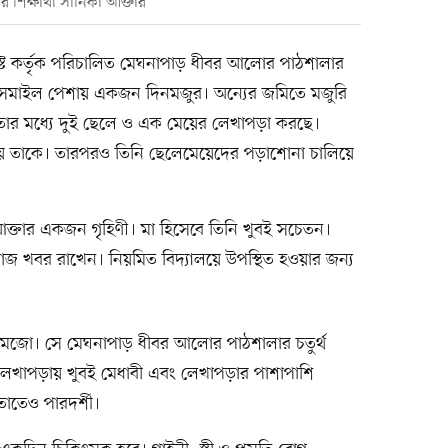
 শিক্ষার্থী সানিকা আক্তার
াস্ট কর্তৃক পরিচালিত মেঘনাপাড় ধীবর আলোর পাঠশালার
ো. ইসমাইল পেশায় একজন দিনমজুর। অন্যের জমিতে মজুরি
ার মধ্যে দুই ছেলে ও এক মেয়ের লেখাপড়া করছে।
 তাকে। তারপরও তিনি ছেলেমেয়েদের পড়াশোনা চালিয়ে
আক্তার একজন গৃহিণী। মা হিসেবে তিনি খুবই সচেতন।
ঁজ খবর রাখেন। নিয়মিত বিদ্যালয়ে উপস্থিত হওয়ার জন্য
ছে মেজো। সে মেঘনাপাড় ধীবর আলোর পাঠশালার চতুর্থ
 সে লেখাপড়ায় খুবই মেধাবী এবং লেখাপড়ার পাশাপাশি
তাতেও পারদর্শী।