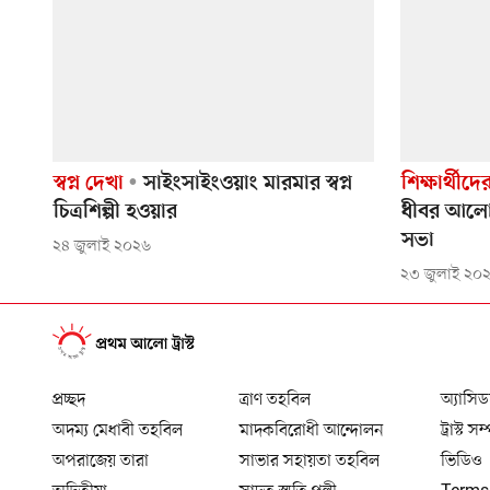
স্বপ্ন দেখা
সাইংসাইংওয়াং মারমার স্বপ্ন
শিক্ষার্থীদ
চিত্রশিল্পী হওয়ার
ধীবর আলো
সভা
২৪ জুলাই ২০২৬
২৩ জুলাই ২০
প্রচ্ছদ
ত্রাণ তহবিল
অ্যাসিড
অদম্য মেধাবী তহবিল
মাদকবিরোধী আন্দোলন
ট্রাস্ট সম
অপরাজেয় তারা
সাভার সহায়তা তহবিল
ভিডিও