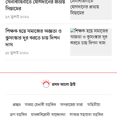
সেনাবাহিনীতে যোগদানের প্রত্যয়
সিয়ামের
১৩ জুলাই ২০২৬
শিক্ষক হয়ে সমাজের অজ্ঞতা ও
কুসংস্কার দূর করতে চায় দিপন
দাস
১২ জুলাই ২০২৬
প্রচ্ছদ
অদম্য মেধাবী তহবিল
অপরাজেয় তারা
অদ্বিতীয়া
ত্রাণ তহবিল
মাদকবিরোধী আন্দোলন
সাভার সহায়তা তহবিল