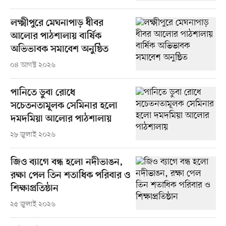
লক্ষ্মীপুরে মেঘনাপাড় ধীবর
আলোর পাঠশালায় বার্ষিক
অভিভাবক সমাবেশ অনুষ্ঠিত
০৪ আগস্ট ২০২৬
পানিতে ডুবা রোধে
সচেতনতামূলক সেমিনার হলো
দমদমিয়া আলোর পাঠশালায়
২৮ জুলাই ২০২৬
জিও ব্যাগে বন্ধ হলো নদীভাঙন,
রক্ষা পেল তিন শতাধিক পরিবার ও
শিক্ষাপ্রতিষ্ঠান
২৫ জুলাই ২০২৬