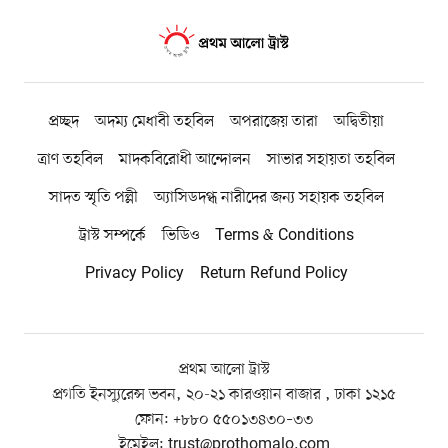
প্রচ্ছদ
অদম্য মেধাবী তহবিল
অপরাজেয় তারা
অদ্বিতীয়া
ত্রাণ তহবিল
মাদকবিরোধী আন্দোলন
সাভার সহায়তা তহবিল
সাদত স্মৃতি পল্লী
অ্যাসিডদগ্ধ নারীদের জন্য সহায়ক তহবিল
ট্রাস্ট সম্পর্কে
ভিডিও
Terms & Conditions
Privacy Policy
Return Refund Policy
প্রথম আলো ট্রাস্ট
প্রগতি ইনস্যুরেন্স ভবন, ২০-২১ কারওয়ান বাজার , ঢাকা ১২১৫
ফোন:
+৮৮০ ৫৫০১৩৪৩০–৩৩
ইমেইল:
trust@prothomalo.com