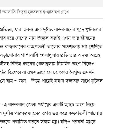
 ডনসাতি ত্রিপুরা ফুটবলার হওয়ার স্বপ্ন দেখে।
তিভা, যার অনন্য এক দৃষ্টান্ত বান্দরবানের খুদে ফুটবলার
ুটবলার হয়ে দেশের নাম উজ্জ্বল করাই এখন তার জীবনের
সালে বান্দরবানের কচ্ছপতলী আলোর পাঠশালায় ষষ্ঠ শ্রেণিতে
 পড়াশোনার পাশাপাশি খেলাধুলার প্রতি তার অদম্য আগ্রহ
কেটসহ বিভিন্ন ধরনের খেলাধুলায় নিয়মিত অংশ নিলেও
ের ডিফেন্স বা রক্ষণভাগে সে চমৎকার নৈপুণ্য প্রদর্শন
 সে বাম ও ডান—উভয় পায়েই সমান দক্ষতার সাথে ফুটবল
টস'-এ বান্দরবান জেলা পর্যায়ের একটি ম্যাচে অংশ নিয়ে
ার দুর্দান্ত পারফরম্যান্সের ওপর ভর করে কচ্ছপতলী আলোর
কে পরাজিত করতে সক্ষম হয়। যদিও পরবর্তী ম্যাচে