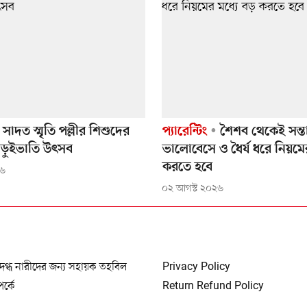
সাদত স্মৃতি পল্লীর শিশুদের
প্যারেন্টিং
শৈশব থেকেই সন্ত
ড়ুইভাতি উৎসব
ভালোবেসে ও ধৈর্য ধরে নিয়মে
করতে হবে
২৬
০২ আগস্ট ২০২৬
দগ্ধ নারীদের জন্য সহায়ক তহবিল
Privacy Policy
্পর্কে
Return Refund Policy