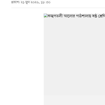
প্রকাশ: ২১ জুন ২০২৬, ১১: ৩০