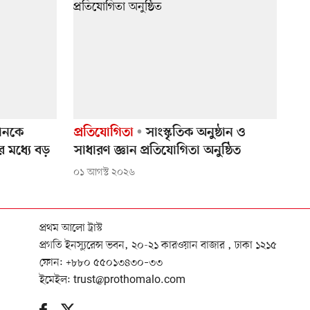
ানকে
প্রতিযোগিতা
সাংস্কৃতিক অনুষ্ঠান ও
র মধ্যে বড়
সাধারণ জ্ঞান প্রতিযোগিতা অনুষ্ঠিত
০১ আগস্ট ২০২৬
প্রথম আলো ট্রাস্ট
প্রগতি ইনস্যুরেন্স ভবন, ২০-২১ কারওয়ান বাজার , ঢাকা ১২১৫
ফোন:
+৮৮০ ৫৫০১৩৪৩০–৩৩
ইমেইল:
trust@prothomalo.com