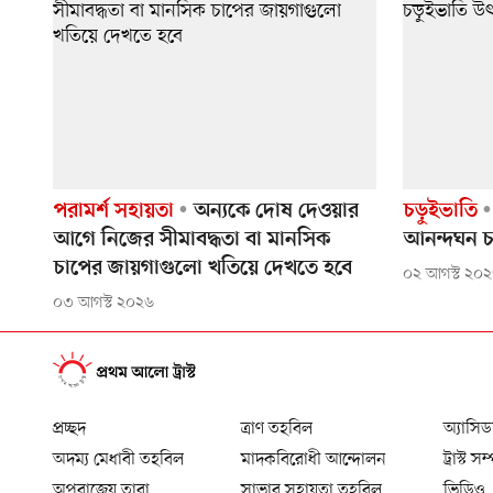
পরামর্শ সহায়তা
অন্যকে দোষ দেওয়ার
চড়ুইভাতি
আগে নিজের সীমাবদ্ধতা বা মানসিক
আনন্দঘন চ
চাপের জায়গাগুলো খতিয়ে দেখতে হবে
০২ আগস্ট ২০
০৩ আগস্ট ২০২৬
প্রচ্ছদ
ত্রাণ তহবিল
অ্যাসিড
অদম্য মেধাবী তহবিল
মাদকবিরোধী আন্দোলন
ট্রাস্ট সম
অপরাজেয় তারা
সাভার সহায়তা তহবিল
ভিডিও