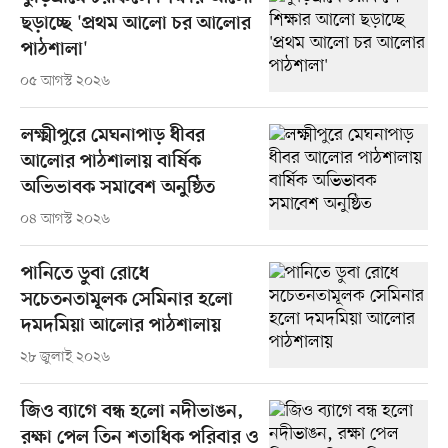
ছড়াচ্ছে 'প্রথম আলো চর আলোর
পাঠশালা'
০৫ আগস্ট ২০২৬
লক্ষ্মীপুরে মেঘনাপাড় ধীবর
আলোর পাঠশালায় বার্ষিক
অভিভাবক সমাবেশ অনুষ্ঠিত
০৪ আগস্ট ২০২৬
পানিতে ডুবা রোধে
সচেতনতামূলক সেমিনার হলো
দমদমিয়া আলোর পাঠশালায়
২৮ জুলাই ২০২৬
জিও ব্যাগে বন্ধ হলো নদীভাঙন,
রক্ষা পেল তিন শতাধিক পরিবার ও