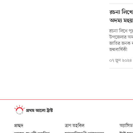
রচনা লিখে 
অদম্য মহুয়
রচনা লিখে পুর
উপজেলার অদম্য
জাতির জনক বঙ
জন্মবার্ষিকী
০৭ জুন ২০২৪
প্রচ্ছদ
ত্রাণ তহবিল
অ্যাসিড