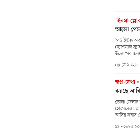
‘ইনমা গ্লো
আলো পেল পু
‘বেস্ট ইউজ অব 
(ন্যাশনাল ব্র্
উদ্যোগের জন্য
০৮ মে ২০২৬
স্বপ্ন দেখা
করছে আব
ভোলা জেলার ম
হোসেনের। তা
আবির সবার ছোট
১৪ নভেম্বর ২