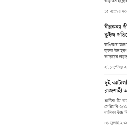
অনুষ্ঠিত হয়েছ
১৫ নভেম্বর ২
বীরকন্যা প
কুইজ প্রতি
অধিকার আদায় 
জ্বলন্ত উদাহর
আদায়ের লড়াকু
২৭ সেপ্টেম্বর
দুই ক্যাটা
রাজশাহী 
প্লাস্টিক-ফ্রি 
সেরিমনি-২০২৪
বালিকা উচ্চ ব
০১ জুলাই ২০