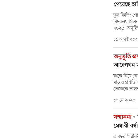
পেয়েছে হা
স্কুল ফিডিং প্
বিদ্যালয় মিল
২০২৫’ অনুষ্ঠ
১৫ আগস্ট ২০
অনুভূতি প্
আবেগঘন অ
মাকে নিয়ে ক
মায়ের প্রশস্
তোমাকে ভালব
১৬ মে ২০২৫
সম্মাননা
‘
মেধাবী বর্ষ
এ বছর ‘গরবিন