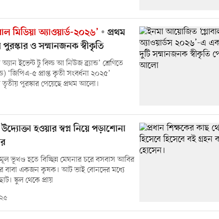
বাল মিডিয়া অ্যাওয়ার্ড-২০২৬’
প্রথম
রস্কার ও সম্মানজনক স্বীকৃতি
অ্যান ইভেন্ট টু বিল্ড আ নিউজ ব্র্যান্ড’ শ্রেণিতে
যান্ড) ‘জিপিএ-৫ প্রাপ্ত কৃতী সংবর্ধনা ২০২৫’
 তৃতীয় পুরস্কার পেয়েছে প্রথম আলো।
উদ্যোক্তা হওয়ার স্বপ্ন নিয়ে পড়াশোনা
ির
ূল ভূখণ্ড হতে বিচ্ছিন্ন মেঘনার চরে বসবাস আবির
র বাবা একজন কৃষক। আট ভাই বোনদের মধ্যে
। স্কুল থেকে প্রায়
০২৫