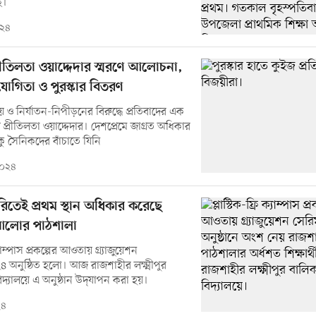
ে।
০২৪
্রীতিলতা ওয়াদ্দেদার স্মরণে আলোচনা,
যোগিতা ও পুরস্কার বিতরণ
ও নির্যাতন-নিপীড়নের বিরুদ্ধে প্রতিবাদের এক
ণ প্রীতিলতা ওয়াদ্দেদার। দেশপ্রেমে জাগ্রত অধিকার
 সৈনিকদের বাঁচাতে যিনি
 ২০২৪
গরিতেই প্রথম স্থান অধিকার করেছে
আলোর পাঠশালা
ক্যাম্পাস প্রকল্পের আওতায় গ্র্যাজুয়েশন
 অনুষ্ঠিত হলো। আজ রাজশাহীর লক্ষ্মীপুর
িদ্যালয়ে এ অনুষ্ঠান উদ্‌যাপন করা হয়।
২৪