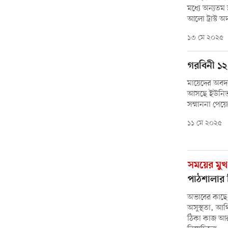
মধ্যে অন্যতম 
আলো ট্রাস্ট অ
১৩ মে ২০২৫
গরবিনী ১২
মায়েদের অবদান
আসছে ইউনিভা
সম্মাননা পেয়
১১ মে ২০২৫
সময়ের মুখ
পাঠশালার 
অভাবের কাছে 
অসুস্থতা, আর
ঠিকা কাজ আর