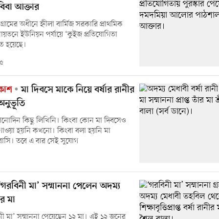
বিবা আক্তার
রোগ্রামের অধীনে হ্নীলা বার্মিজ সরকারি প্রাথমিক
নায়তনে ইউনিয়ন পর্যায়ে ‘কুইজ প্রতিযোগিতা
িত হয়েছে।
২৫
রকাশ
মা দিবসে মাকে নিয়ে বর্ষার রানীর
নুভূতি
োনোদিন কিছু লিখিনি। কিংবা কোন মা দিবসেও
তি গাওয়া হয়নি কখনো। কিংবা বলা হয়নি মা
াসি। তবে এ বার সেই সুযোগ
গরবিনী মা’ সম্মাননা পেলেন অদম্য
ার মা
ী মা’ সম্মাননা পেয়েছেন ১২ মা। এই ১২ জনের