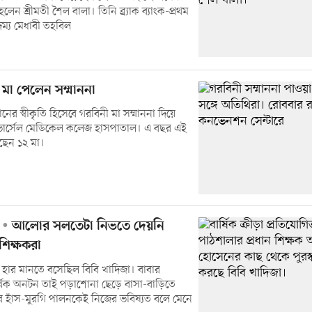
হলেন শ্রীমতী শৈল বালা। তিনি ব্র্যাক ব্যাংক-প্রথম
দম্য মেধাবী তহবিল
 মা পেলেন সম্মাননা
ের স্বীকৃতি হিসেবে গরবিনী মা সম্মাননা দিয়ে
র্সেল মেডিকেল কলেজ হাসপাতাল। এ বছর এই
েছেন ১২ মা।
আলোর সলতেটা নিভতে দেয়নি
শিক্ষকরা
হার মানতে বসেছিল বিবি খাদিজা। বাবার
্থিক অনটন তাই পড়াশোনা ছেড়ে বাসা-বাড়িতে
 হাঁস-মুরগি পালনকেই নিজের ভবিষ্যত বলে মেনে