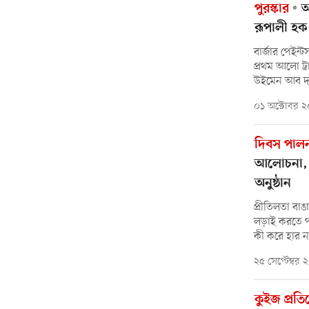
পুরস্কার
আন
রূপালী হক 
বার্জার পেইন্
প্রথম আলো ট্র
উইমেন আব দ্য 
০১ অক্টোবর 
দিবস পাল
আলোচনা, ক
অনুষ্ঠান
প্রীতিলতা বা
লড়াই করতে পার
কী করে হার ন
২৫ সেপ্টেম্বর
কুইজ প্রত