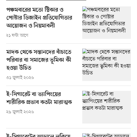
পঞ্চমবারের মতো স্টিকার ও
পোস্টার ডিজাইন প্রতিযোগিতার
আয়োজন ও নিয়মাবলী
২১ ঘণ্টা আগে
মাদক থেকে সন্তানদের বাঁচাতে
পরিবার বা সমাজের ভূমিকা কী
হওয়া উচিত
৩১ জুলাই ২০২৬
ই-সিগারেট বা ভ্যাপিংয়ের
শারীরিক প্রভাব কতটা মারাত্মক
২৯ জুলাই ২০২৬