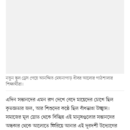
নতুন স্কুল ড্রেস পেয়ে আনন্দিত মেঘনাপাড় ধীবর আলোর পাঠশালার
শিক্ষার্থীরা।
এদিন সন্তানদের এমন রূপ দেখে বেদে মায়েদের চোখে ছিল
কৃতজ্ঞতার জল, আর শিশুদের কণ্ঠে ছিল বাঁধভাঙা উচ্ছ্বাস।
সমাজের মূল স্রোত থেকে বিচ্ছিন্ন এই মানুষগুলোর সন্তানদের
অন্ধকার থেকে আলোতে ফিরিয়ে আনার এই দূরদর্শী উদ্যোগের