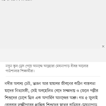
নতুন স্কুল ড্রেস পেয়ে আনন্দে আত্নহারা মেঘনাপাড় ধীবর আলোর
পাঠশালার শিক্ষার্থীরা।
নদীর অবাধ্য ঢেউ, ভাঙন আর যাযাবর জীবনের কঠিন বাস্তবতা
যাদের নিত্যসঙ্গী, সেই অবহেলিত বেদে সম্প্রদায় ও জেলে পল্লীর
শিশুদের চোখে ছিল এক অপার্থিব আনন্দের অশ্রু। গত ৫ জুলাই
রোববার লক্ষ্মীপুরের প্রান্তিক শিশুদের স্বপ্নের বাতিঘর মেঘনাপাড়