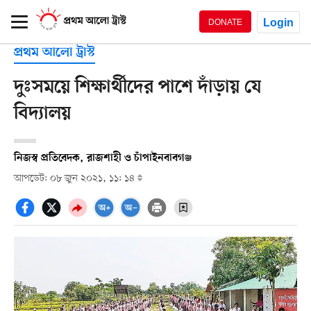
Login
DONATE
প্রথম আলো ট্রাস্ট
দুঃসময়ে শিক্ষার্থীদের পাশে দাঁড়ায় যে
বিদ্যালয়
নিজস্ব প্রতিবেদক, রাজশাহী ও চাঁপাইনবাবগঞ্জ
আপডেট: ০৮ জুন ২০২১, ১১: ১৪